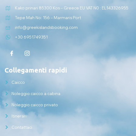
Kako prinari 85300 Kos – Greece EU VAT N0 : EL143326955
Tepe Mah No: 156 – Marmaris Port
info@greekislandsbooking.com
+30 6951749351
Collegamenti rapidi
Caicco
Noleggio caicco a cabina
Noleggio caicco privato
Itinerari
Contattaci