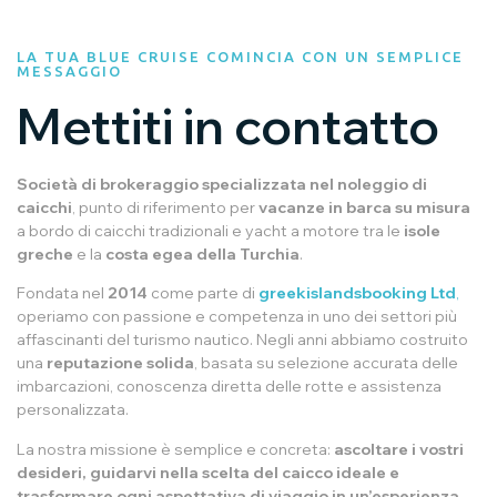
LA TUA BLUE CRUISE COMINCIA CON UN SEMPLICE
MESSAGGIO
Mettiti in contatto
Società di brokeraggio specializzata nel noleggio di
caicchi
, punto di riferimento per
vacanze in barca su misura
a bordo di caicchi tradizionali e yacht a motore tra le
isole
greche
e la
costa egea della Turchia
.
Fondata nel
2014
come parte di
greekislandsbooking Ltd
,
operiamo con passione e competenza in uno dei settori più
affascinanti del turismo nautico. Negli anni abbiamo costruito
una
reputazione solida
, basata su selezione accurata delle
imbarcazioni, conoscenza diretta delle rotte e assistenza
personalizzata.
La nostra missione è semplice e concreta:
ascoltare i vostri
desideri, guidarvi nella scelta del caicco ideale e
trasformare ogni aspettativa di viaggio in un’esperienza