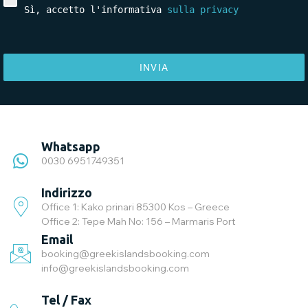
Sì, accetto l'informativa 
sulla privacy
INVIA
Whatsapp
0030 6951749351
Indirizzo
Office 1: Kako prinari 85300 Kos – Greece
Office 2: Tepe Mah No: 156 – Marmaris Port
Email
booking@greekislandsbooking.com
info@greekislandsbooking.com
Tel / Fax