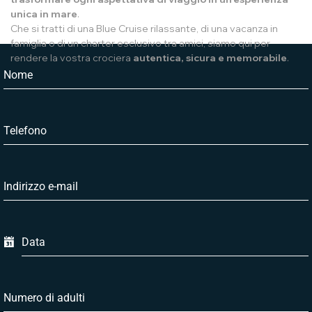
unica in mare
.
Che si tratti di una Blue Cruise rilassante, di una vacanza in
famiglia o di un charter esclusivo tra amici, siamo qui per
rendere la vostra crociera
autentica, sicura e memorabile
.
Nome
Telefono
Indirizzo e-mail
Data
Numero di adulti