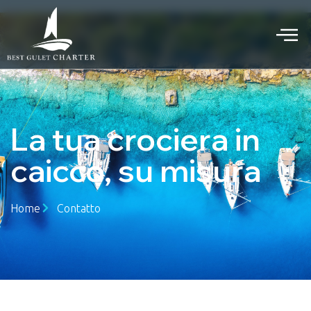
La tua crociera in
caicco, su misura
Home
Contatto