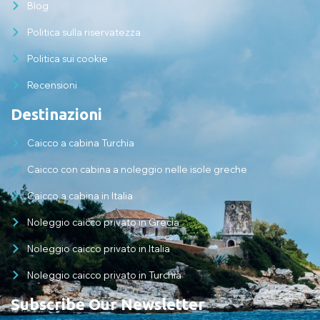
Blog
Politica sulla riservatezza
Politica sui cookie
Recensioni
Destinazioni
Caicco a cabina Turchia
Caicco con cabina a noleggio nelle isole greche
Caicco a cabina in Italia
Noleggio caicco privato in Grecia
Noleggio caicco privato in Italia
Noleggio caicco privato in Turchia
Subscribe Our Newsletter