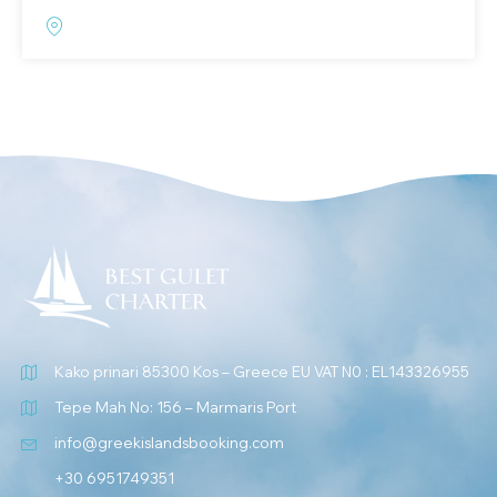
Kako prinari 85300 Kos – Greece EU VAT N0 : EL143326955
Tepe Mah No: 156 – Marmaris Port
info@greekislandsbooking.com
+30 6951749351