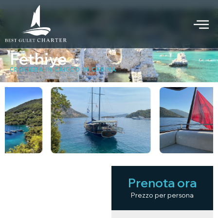
Crociera in caicco
Marmaris, isole Gocek e
Fethiye
CROCIERA IN CAICCO IN CABINA
Prenota ora
PUNTI
SALIENTI
Prezzo per persona