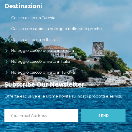
Destinazioni
Caicco a cabina Turchia
Caicco con cabina a noleggio nelle isole greche
Caicco a cabina in Italia
Noleggio caicco privato in Grecia
Noleggio caicco privato in Italia
Noleggio caicco privato in Turchia
Subscribe Our Newsletter
Offerte esclusive e le ultime novità sui nostri prodotti e servizi.
SEND