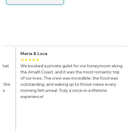
Recensioni di charter di yacht
Maria & Luca
Jam
★★★★★
★★
We booked a private gulet for our honeymoon along
I join
the Amalfi Coast, and it was the most romantic trip
and i
of our lives. The crew was incredible, the food was
fun, 
outstanding, and waking up to those views every
bays 
morning felt unreal. Truly a once-in-a-lifetime
parad
experience!