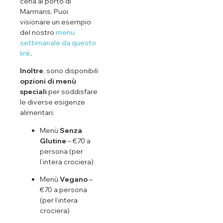
cena al porto di
Marmaris. Puoi
visionare un esempio
del nostro
menu
settimanale da questo
link
.
Inoltre
, sono disponibili
opzioni di menù
speciali
per soddisfare
le diverse esigenze
alimentari:
Menù
Senza
Glutine
– €70 a
persona (per
l’intera crociera)
Menù
Vegano
–
€70 a persona
(per l’intera
crociera)