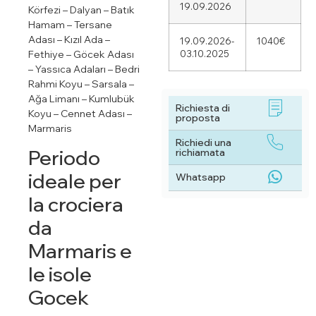
19.09.2026
Körfezi – Dalyan – Batık
Hamam – Tersane
Adası – Kızıl Ada –
19.09.2026-
1040€
Fethiye – Göcek Adası
03.10.2025
– Yassıca Adaları – Bedri
Rahmi Koyu – Sarsala –
Ağa Limanı – Kumlubük
Richiesta di
Koyu – Cennet Adası –
proposta
Marmaris
Richiedi una
Periodo
richiamata
ideale per
Whatsapp
la crociera
da
Marmaris e
le isole
Gocek