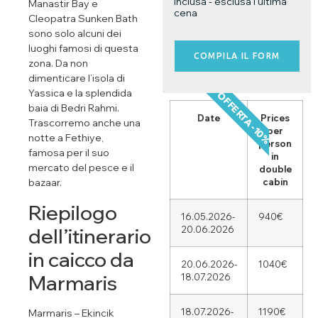
inclusa - esclusa l'ultima
Manastir Bay e
cena
Cleopatra Sunken Bath
sono solo alcuni dei
luoghi famosi di questa
COMPILA IL FORM
zona. Da non
dimenticare l’isola di
Yassica e la splendida
OFFERTA -10%
baia di Bedri Rahmi.
Date
Prices
Trascorremo anche una
per
notte a Fethiye,
person
famosa per il suo
in
mercato del pesce e il
double
cabin
bazaar.
Riepilogo
16.05.2026-
940€
dell’itinerario
20.06.2026
in caicco da
20.06.2026-
1040€
Marmaris
18.07.2026
18.07.2026-
1190€
Marmaris – Ekincik