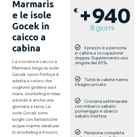
Marmaris
+940
€
e le isole
Gocek in
8 giorni
caicco a
cabina
Il prezzo è a persona
in cabina a occupazione
doppia. Supplemento uso
La crociera in caicco a
singola del 60%.
Marmaris lungo le isole
Gocek verso Fethiye è
Tutte le cabine hanno
adatta a coloro che
il bagno privato
vogliono godersi sia il
mare, snorkeling e relax
a bordo e anche una
Crociera settimanale
con imbarco sabato
giornata a terra. Le
pomeriggio e sbarco
isole Gocek sono
sabato mattina
luoghi con fantastiche
acque marine ideali per
lo snorkeling e il nuoto.
Pensione completa