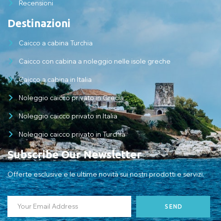
Recensioni
Destinazioni
Caicco a cabina Turchia
Caicco con cabina a noleggio nelle isole greche
Caicco a cabina in Italia
Noleggio caicco privato in Grecia
Noleggio caicco privato in Italia
Noleggio caicco privato in Turchia
Subscribe Our Newsletter
Offerte esclusive e le ultime novità sui nostri prodotti e servizi.
SEND