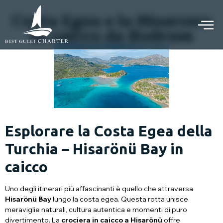
Costa Egea e la Hisaronu
in caicco da Bodrum
Esplorare la Costa Egea della
Turchia –
Hisarönü Bay in
caicco
Uno degli itinerari più affascinanti è quello che attraversa
Hisarönü Bay
lungo la costa egea. Questa rotta unisce
meraviglie naturali, cultura autentica e momenti di puro
divertimento. La
crociera in caicco a Hisarönü
offre