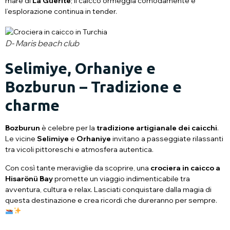
mare di
La Guerite
; il caicco ormeggia comodamente e
l’esplorazione continua in tender.
D- Maris beach club
Selimiye, Orhaniye e
Bozburun – Tradizione e
charme
Bozburun
è celebre per la
tradizione artigianale dei caicchi
.
Le vicine
Selimiye
e
Orhaniye
invitano a passeggiate rilassanti
tra vicoli pittoreschi e atmosfera autentica.
Con così tante meraviglie da scoprire, una
crociera in caicco a
Hisarönü Bay
promette un viaggio indimenticabile tra
avventura, cultura e relax. Lasciati conquistare dalla magia di
questa destinazione e crea ricordi che dureranno per sempre.