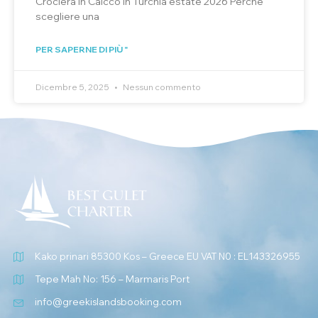
Crociera in Caicco in Turchia estate 2026 Perché
scegliere una
PER SAPERNE DI PIÙ "
Dicembre 5, 2025
Nessun commento
Kako prinari 85300 Kos – Greece EU VAT N0 : EL143326955
Tepe Mah No: 156 – Marmaris Port
info@greekislandsbooking.com