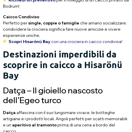
Richiedi un preventivo
per il noleggio di un caicco privato da
Bodrum!
Caicco Condiviso
Perfetto per
single, coppie o famiglie
che amano socializzare:
condividere la crociera significa fare nuove amicizie e vivere
esperienze uniche.
Scopri Hisarönü Bay
con una crociera in caicco condivisa!
Destinazioni imperdibili da
scoprire in caicco a Hisarönü
Bay
Datça – Il gioiello nascosto
dell’Egeo turco
Datça
affascina con il suo lungomare vivace, le botteghe
artigiane e i prodotti locali. Angoli perfetti per scatti memorabili
e un
aperitivo al tramonto
prima di una cena a bordo del
caicco.