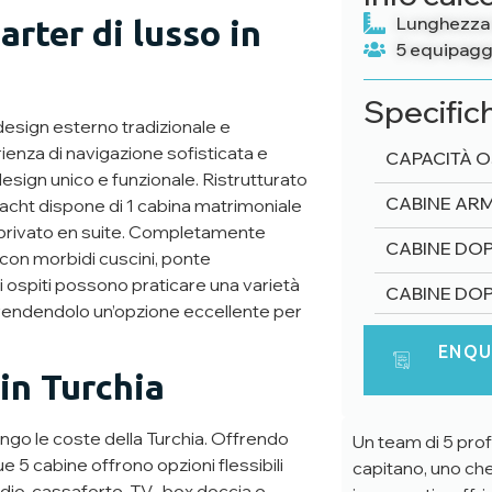
Lunghezza
rter di lusso in
5 equipagg
Specific
 design esterno tradizionale e
rienza di navigazione sofisticata e
CAPACITÀ O
esign unico e funzionale. Ristrutturato
CABINE ARM
 yacht dispone di 1 cabina matrimoniale
privato en suite. Completamente
CABINE DOP
 con morbidi cuscini, ponte
i ospiti possono praticare una varietà
CABINE DOP
oa, rendendolo un’opzione eccellente per
ENQU
 in Turchia
lungo le coste della Turchia. Offrendo
Un team di 5 profe
 5 cabine offrono opzioni flessibili
capitano, uno chef
dio, cassaforte, TV , box doccia e