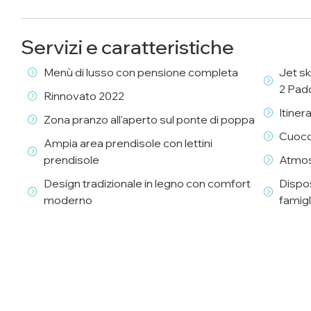
Servizi e caratteristiche
Menù di lusso con pensione completa
Jet sk
2 Pad
Rinnovato 2022
Itiner
Zona pranzo all'aperto sul ponte di poppa
Cuoco
Ampia area prendisole con lettini
prendisole
Atmos
Design tradizionale in legno con comfort
Dispos
moderno
famigl