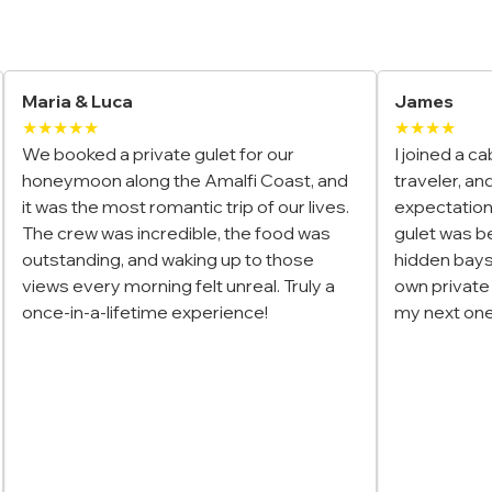
Recensioni di charter di yacht
James
Elena & Fam
★★★★
★★★★
I joined a cabin charter in Türkiye as a solo
We chartered
traveler, and it exceeded my
in Greece, a
expectations. The group was fun, the
The kids lo
gulet was beautiful, and the stops at
while we en
hidden bays made it feel like we had our
and relaxing
own private paradise. Already planning
tailored jus
my next one!
trip stress-