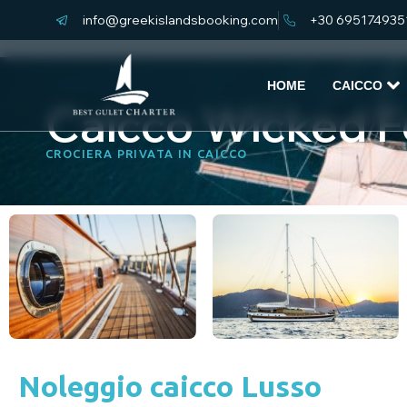
info@greekislandsbooking.com
+30 695174935
HOME
CAICCO
Caicco Wicked F
CROCIERA PRIVATA IN CAICCO
Noleggio caicco Lusso