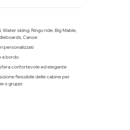
i, Water skiing, Ringo ride, Big Mable,
dleboards, Canoe
ari personalizzati
 a bordo
fera confortevole ed elegante
izione flessibile delle cabine per
ie o gruppi