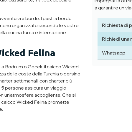
impegnati a offrir
a garantire un via
’avventura a bordo. I pasti a bordo
Richiesta di 
ro menu organizzato secondo le vostre
lla cucina turca e internazione
Richiedi una 
Wicked Felina
Whatsapp
 a Bodrum o Gocek, il caicco Wicked
za delle coste della Turchia o persino
harter settimanali, con charter più
di 5 persone assicura un viaggio
on un’atmosfera accogliente. Che si
, il caicco Wicked Felina promette
e.