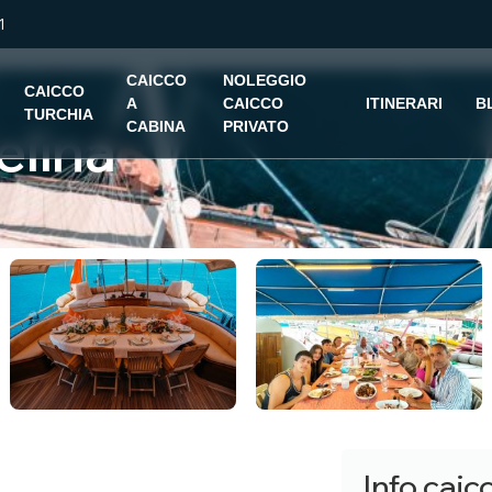
1
CAICCO
NOLEGGIO
CAICCO
A
CAICCO
ITINERARI
B
TURCHIA
elina
CABINA
PRIVATO
Info caic