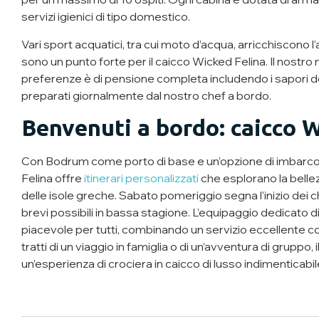
servizi igienici di tipo domestico.
Vari sport acquatici, tra cui moto d’acqua, arricchiscono l
sono un punto forte per il caicco Wicked Felina. Il nost
preferenze è di pensione completa includendo i sapori de
preparati giornalmente dal nostro chef a bordo.
Benvenuti a bordo: caicco 
Con Bodrum come porto di base e un’opzione di imbarco
Felina offre
itinerari personalizzati
che esplorano la bellez
delle isole greche. Sabato pomeriggio segna l’inizio dei c
brevi possibili in bassa stagione. L’equipaggio dedicato 
piacevole per tutti, combinando un servizio eccellente c
tratti di un viaggio in famiglia o di un’avventura di gruppo
un’esperienza di crociera in caicco di lusso indimenticabil