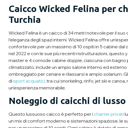
Caicco Wicked Felina per cha
Turchia
Wicked Felina è un caicco di 34 metri notevole per il suo
l’eleganza degli spazi interni. Wicked Felina offre un’espe
confortevole per un massimo di 10 ospiti in 5 cabine dal d
nel 2022 e con le sue più recenti ristrutturazioni, questo
master e 4 comode cabine doppie, ciascuna con bagno 
climatizzato, include un ampio salone interno ed esterno
ombreggiato per cenare e rilassarsi e ampio solarium. Gl
di
sport acquatici
, tra cui snorkeling, rinfo, jet ski e can
un’esperienza memorabile.
Noleggio di caicchi di lusso
Questo lussuoso caicco è perfetto per i
charter privati
​​
un mix di comfort moderno e sistemazioni spaziose, le sue
per un massimo di 10 ospiti. Ogni cabina è dotata di arma