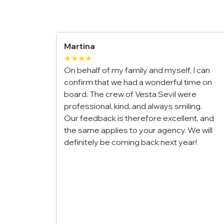
Maria & Luca
★★★★★
self, I can
We booked a private gulet for our
rful time on
honeymoon along the Amalfi Coast, and
vil were
it was the most romantic trip of our lives.
s smiling.
The crew was incredible, the food was
cellent, and
outstanding, and waking up to those
ncy. We will
views every morning felt unreal. Truly a
xt year!
once-in-a-lifetime experience!