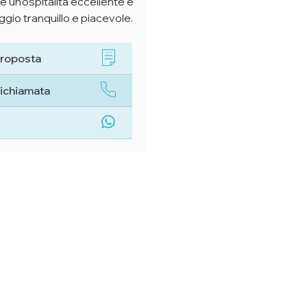
e un’ospitalità eccellente e
ggio tranquillo e piacevole.
proposta
richiamata