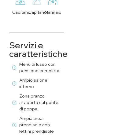
Capitano
Capitano
Marinaio
Servizi e
caratteristiche
Menù di lusso con
pensione completa
Ampio salone
interno
Zona pranzo
all'aperto sul ponte
di poppa
Ampia area
prendisole con
lettini prendisole