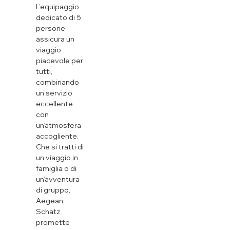
L’equipaggio
dedicato di 5
persone
assicura un
viaggio
piacevole per
tutti,
combinando
un servizio
eccellente
con
un’atmosfera
accogliente.
Che si tratti di
un viaggio in
famiglia o di
un’avventura
di gruppo,
Aegean
Schatz
promette