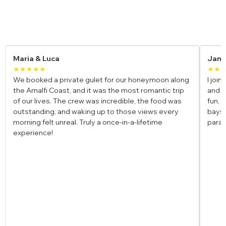
Recensioni di charter di yacht
James
★★★★
ate gulet for our honeymoon along
I joined a cabin charter in T
 and it was the most romantic trip
and it exceeded my expec
 crew was incredible, the food was
fun, the gulet was beautifu
 waking up to those views every
bays made it feel like we h
l. Truly a once-in-a-lifetime
paradise. Already planning