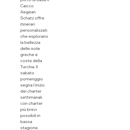
Caicco
Aegean
Schatz offre
itinerari
personalizzati
che esplorano
la bellezza
delle isole
greche e
coste della
Turchia. Il
sabato
pomeriggio
segna l’inizio
dei charter
settimanali,
con charter
più brevi
possibili in
bassa
stagione.