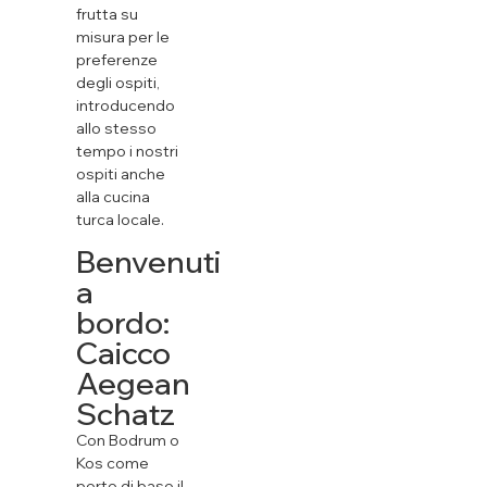
frutta su
misura per le
preferenze
degli ospiti,
introducendo
allo stesso
tempo i nostri
ospiti anche
alla cucina
turca locale.
Benvenuti
a
bordo:
Caicco
Aegean
Schatz
Con Bodrum o
Kos come
porto di base il