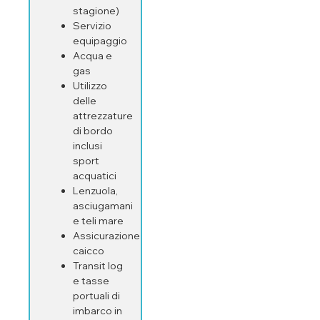
stagione)
Servizio
equipaggio
Acqua e
gas
Utilizzo
delle
attrezzature
di bordo
inclusi
sport
acquatici
Lenzuola,
asciugamani
e teli mare
Assicurazione
caicco
Transit log
e tasse
portuali di
imbarco in