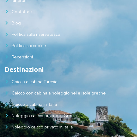
Itinerari
Contattaci
Blog
Politica sulla riservatezza
Politica sui cookie
Recensioni
Destinazioni
Caicco a cabina Turchia
Caicco con cabina a noleggio nelle isole greche
Caicco a cabina in Italia
Noleggio caicco privato in Grecia
Noleggio caicco privato in Italia