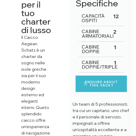
Specifiche
per il
tuo
CAPACITÀ
12
charter
OSPITI
di lusso
CABINE
2
ARMATORIALI
Il Caicco
Aegean
CABINE
1
Schatz è un
DOPPIE
charter da
CABINE
1
sogno nelle
DOPPIE/TRIPLE
isole greche
sia per il suo
moderno
ENQUIRE ABOUT
THIS YACHT
design
esterno ed
eleganti
Un team di 5 professionisti,
interni. Queto
tra cui un capitano, uno chef
splendido
e il personale di servizio,
caicco offre
impegnati a offrire
un’esperienza
un’ospitalità eccellente e a
di navigazione