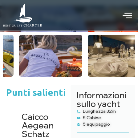
Caicco Aegean Schatz
CROCIERA PRIVATA IN CAICCO
Punti salienti
Informazioni
sullo yacht
Lunghezza 32m
Caicco
5 Cabine
Aegean
5 equipaggio
Schatz