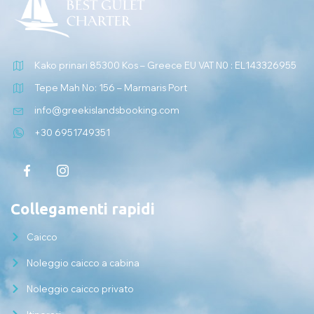
Kako prinari 85300 Kos – Greece EU VAT N0 : EL143326955
Tepe Mah No: 156 – Marmaris Port
info@greekislandsbooking.com
+30 6951749351
Collegamenti rapidi
Caicco
Noleggio caicco a cabina
Noleggio caicco privato