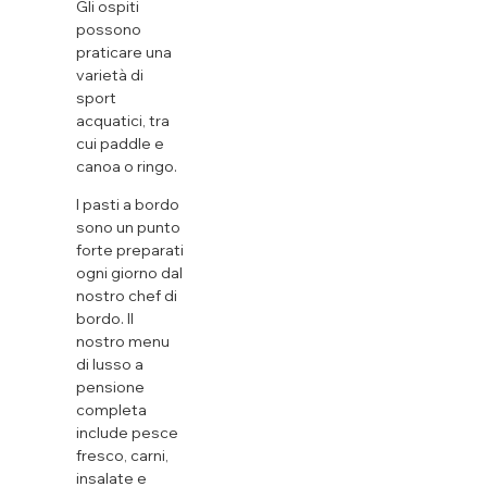
Gli ospiti
possono
praticare una
varietà di
sport
acquatici, tra
cui paddle e
canoa o ringo.
I pasti a bordo
sono un punto
forte preparati
ogni giorno dal
nostro chef di
bordo. Il
nostro menu
di lusso a
pensione
completa
include pesce
fresco, carni,
insalate e